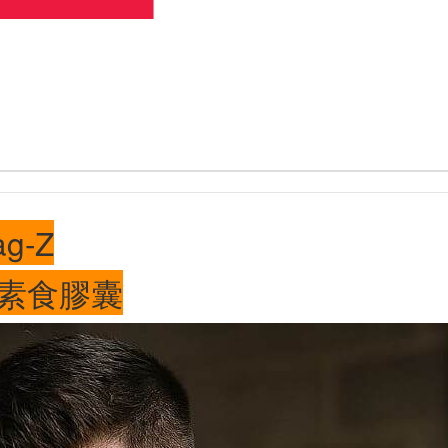
ag-Z
裝素食膠囊