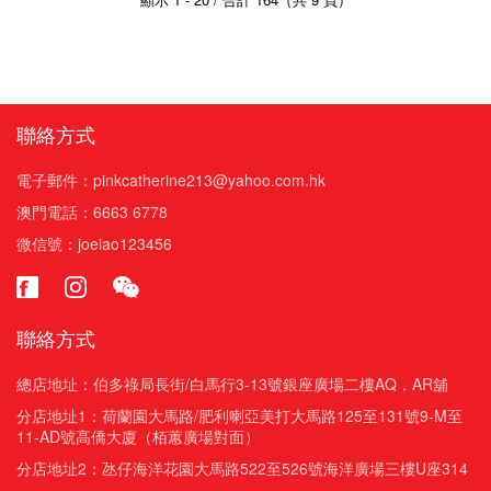
聯絡方式
電子郵件：pinkcatherine213@yahoo.com.hk
澳門電話：6663 6778
微信號：joeiao123456
聯絡方式
總店地址：伯多祿局長街/白馬行3-13號銀座廣場二樓AQ，AR舖
分店地址1：荷蘭園大馬路/肥利喇亞美打大馬路125至131號9-M至
11-AD號高僑大廈（栢蕙廣場對面）
分店地址2：氹仔海洋花園大馬路522至526號海洋廣場三樓U座314