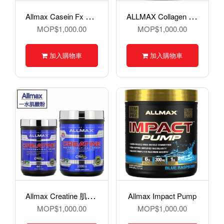
A
llmax Casein Fx 酪蛋白
A
LLMAX Collagen 440g
MOP$1,000.00
MOP$1,000.00
加入購物車
加入購物車
A
llmax Creatine 肌酸粉 400g
Allmax Impact Pump
MOP$1,000.00
MOP$1,000.00