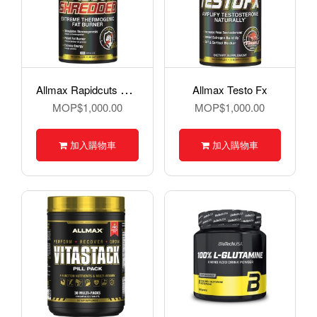
A
llmax Rapidcuts Shredded
Allmax Testo Fx
MOP$1,000.00
MOP$1,000.00
加入購物車
加入購物車