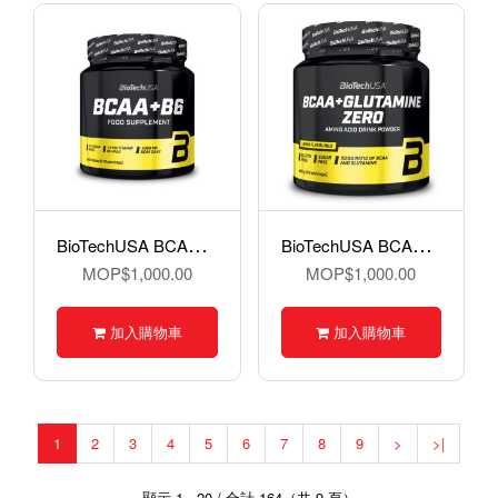
B
ioTechUSA BCAA+B6, 支鏈氨基酸+維他命B6, 340粒裝硬丸
B
ioTechUSA BCAA+Glutamine Zero 支鏈氨基酸 + 膠氨酸 / 谷氨酰胺粉 - 480 克
MOP$1,000.00
MOP$1,000.00
加入購物車
加入購物車
1
2
3
4
5
6
7
8
9
>
>|
顯示 1 - 20 / 合計 164（共 9 頁）