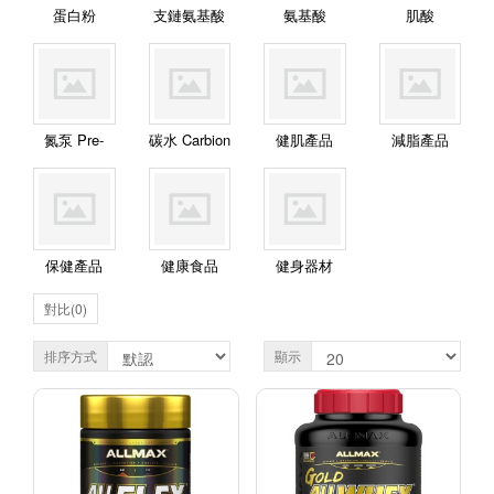
蛋白粉
支鏈氨基酸
氨基酸
肌酸
Proteins
BCAA
Amino
Creatine
氮泵 Pre-
碳水 Carbion
健肌產品
減脂產品
Workout
Body Builder
Weight
Management
保健產品
健康食品
健身器材
Health Care
Healthy
Fitness
對比(0)
Food
Equipment
排序方式
顯示